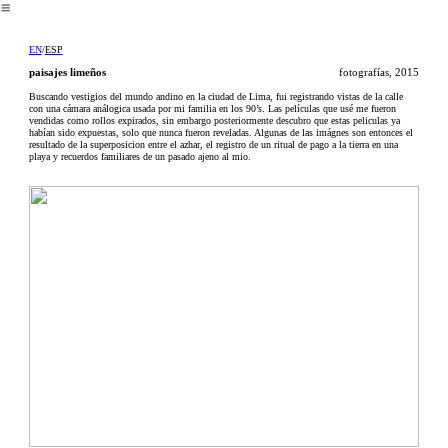
︎
EN
/
ESP
paisajes limeños
fotografías, 2015
Buscando vestigios del mundo andino en la ciudad de Lima, fui registrando vistas de la calle
con una cámara análogica usada por mi familia en los 90’s. Las películas que usé me fueron
vendidas como rollos expirados, sin embargo posteriormente descubro que estas peliculas ya
habían sido expuestas, solo que nunca fueron reveladas. Algunas de las imágnes son entonces el
resultado de la superposicion entre el azhar, el registro de un ritual de pago a la tierra en una
playa y recuerdos familiares de un pasado ajeno al mio.